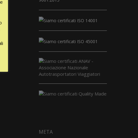
le
o
a
li
МЕТА