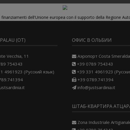
di finanziamenti dell'Unione europea con il supporto della Regione Au
 PALAU (OT)
ОФИС В ОЛЬБИИ
nte Vecchia, 11
Aэропорт Costa Smeralda
789 754343
+39 0789 754343
1 4961923 (Русский язык)
+39 331 4961923 (Русски
789.741394
+39 0789.741394
ustsardinia.it
info@justsardinia.it
ШТАБ-КВАРТИРА АТЦАРА
Zona Industriale Artigianale
+39 0789 754343