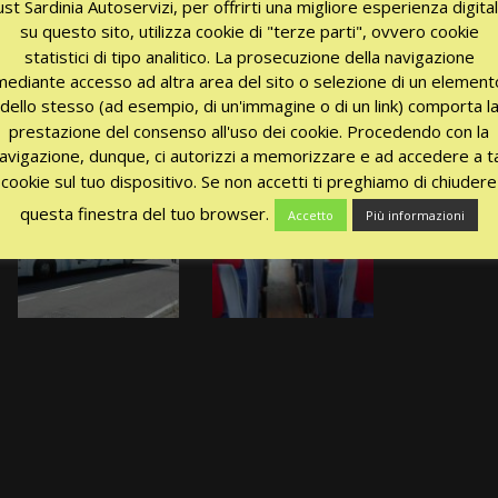
ust Sardinia Autoservizi, per offrirti una migliore esperienza digita
su questo sito, utilizza cookie di "terze parti", ovvero cookie
statistici di tipo analitico. La prosecuzione della navigazione
mediante accesso ad altra area del sito o selezione di un element
dello stesso (ad esempio, di un'immagine o di un link) comporta l
prestazione del consenso all'uso dei cookie. Procedendo con la
avigazione, dunque, ci autorizzi a memorizzare e ad accedere a ta
cookie sul tuo dispositivo. Se non accetti ti preghiamo di chiudere
questa finestra del tuo browser.
Accetto
Più informazioni