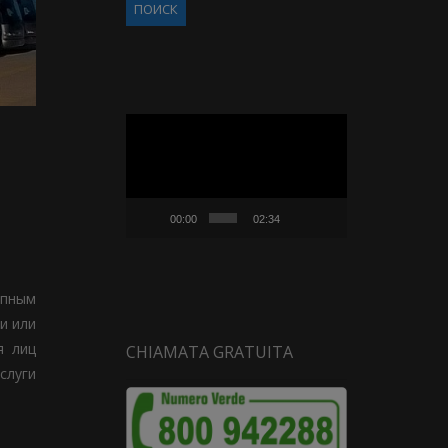
Видеоплеер
00:00
02:34
упным
и или
я лиц
CHIAMATA GRATUITA
слуги