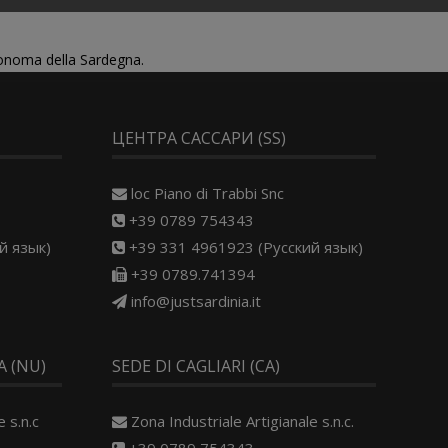
tonoma della Sardegna.
ЦЕНТРА САССАРИ (SS)
loc Piano di Trabbi Snc
+39 0789 754343
й язык)
+39 331 4961923 (Русский язык)
+39 0789.741394
info@justsardinia.it
 (NU)
SEDE DI CAGLIARI (CA)
 s.n.c
Zona Industriale Artigianale s.n.c.
+39 0789 754343