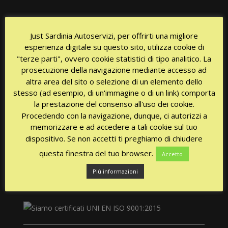
Just Sardinia Autoservizi, per offrirti una migliore
esperienza digitale su questo sito, utilizza cookie di
SERVIR IMMÉDIATEMENT UN TAXI?
"terze parti", ovvero cookie statistici di tipo analitico. La
prosecuzione della navigazione mediante accesso ad
altra area del sito o selezione di un elemento dello
stesso (ad esempio, di un'immagine o di un link) comporta
Disponibilité 24 / 24h tous les jours!
la prestazione del consenso all'uso dei cookie.
Procedendo con la navigazione, dunque, ci autorizzi a
memorizzare e ad accedere a tali cookie sul tuo
dispositivo. Se non accetti ti preghiamo di chiudere
questa finestra del tuo browser.
Accetto
Più informazioni
CERTIFICATIONS