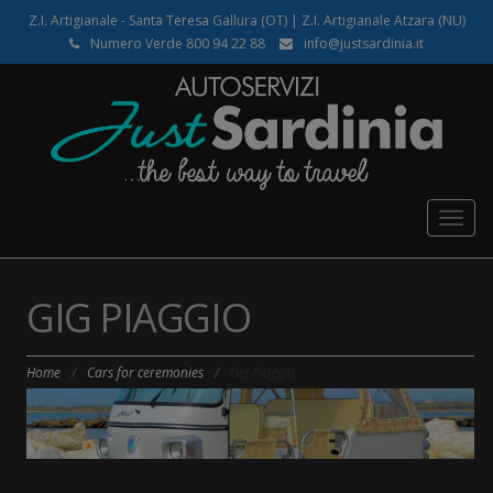
Z.I. Artigianale - Santa Teresa Gallura (OT) | Z.I. Artigianale Atzara (NU)
Numero Verde 800 94 22 88
info@justsardinia.it
Togg
navig
GIG PIAGGIO
Home
/
Cars for ceremonies
/
Gig Piaggio